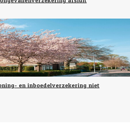
 ongevallenverzekering afsluit
oning- en inboedelverzekering niet