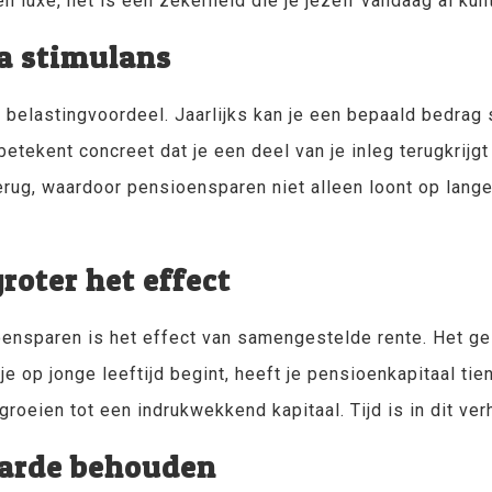
en luxe, het is een zekerheid die je jezelf vandaag al kun
ra stimulans
belastingvoordeel. Jaarlijks kan je een bepaald bedrag 
tekent concreet dat je een deel van je inleg terugkrijgt 
rug, waardoor pensioensparen niet alleen loont op lange t
groter het effect
nsparen is het effect van samengestelde rente. Het geld
e op jonge leeftijd begint, heeft je pensioenkapitaal tien
roeien tot een indrukwekkend kapitaal. Tijd is in dit ve
waarde behouden