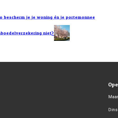
Zo bescherm je je woning én je portemonnee
inboedelverzekering niet
Ope
Maan
Dins