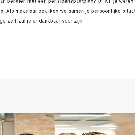
kan behalen met een pensioenspaarplan? Of wil je weten 
p. Als makelaar bekijken we samen je persoonlijke situat
 zelf zal je er dankbaar voor zijn.