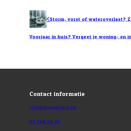
Storm, vorst of wateroverlast? 
Voorjaar in huis? Vergeet je woning- en 
Contact informatie
info@wiewauters.be
09 348 24 45