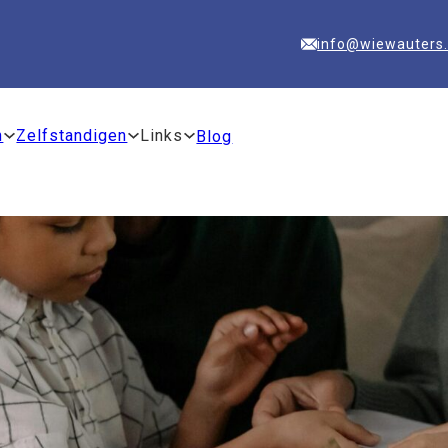
info@wiewauters
n
Zelfstandigen
Links
Blog